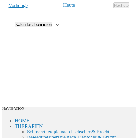
Veranstaltungen
Heute
Vorherige
Nächste
Veransta
Kalender abonnieren
NAVIGATION
HOME
THERAPIEN
Schmerztherapie nach Liebscher & Bracht
Bewegungstherapie nach Liebscher & Bracht