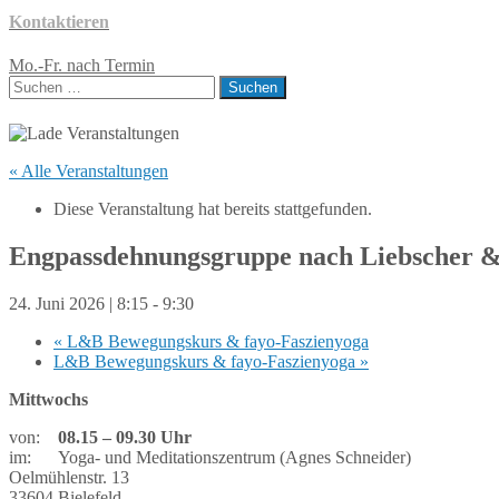
Kontaktieren
Mo.-Fr. nach Termin
Suchen
nach:
« Alle Veranstaltungen
Diese Veranstaltung hat bereits stattgefunden.
Engpassdehnungsgruppe nach Liebscher &
24. Juni 2026 | 8:15
-
9:30
«
L&B Bewegungskurs & fayo-Faszienyoga
L&B Bewegungskurs & fayo-Faszienyoga
»
Mittwochs
von:
08.15 – 09.30 Uhr
im: Yoga- und Meditationszentrum (Agnes Schneider)
Oelmühlenstr. 13
33604 Bielefeld