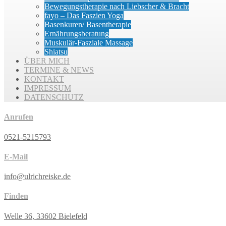
Bewegungstherapie nach Liebscher & Bracht
fayo – Das Faszien Yoga
Basenkuren/ Basentherapie
Ernährungsberatung
Muskulär-Fasziale Massage
Shiatsu
ÜBER MICH
TERMINE & NEWS
KONTAKT
IMPRESSUM
DATENSCHUTZ
Anrufen
0521-5215793
E-Mail
info@ulrichreiske.de
Finden
Welle 36, 33602 Bielefeld